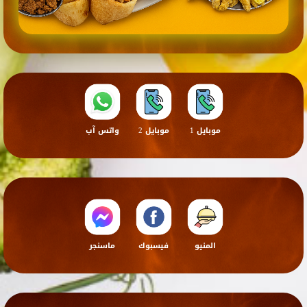
موبايل 1
موبايل 2
واتس آب
المنيو
فيسبوك
ماسنجر